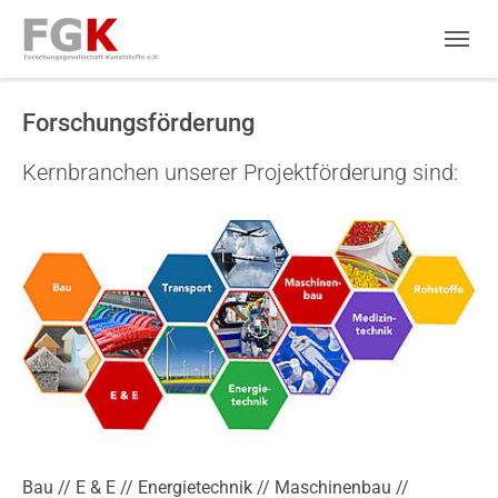
Skip to main navigation
Skip to main content
Skip to page footer
Forschungsförderung
Kernbranchen unserer Projektförderung sind:
Show larger version for:
Bau // E & E // Energietechnik // Maschinenbau //