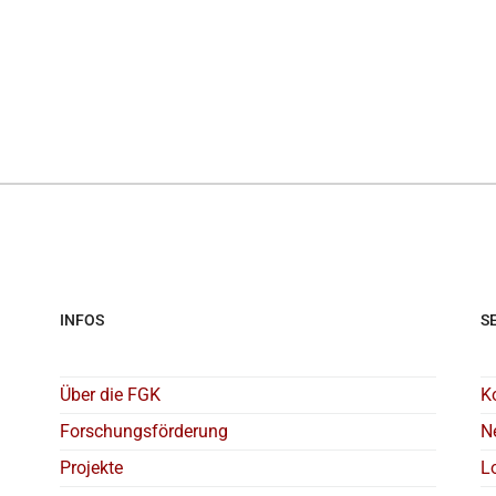
INFOS
S
Über die FGK
K
Forschungsförderung
N
Projekte
L