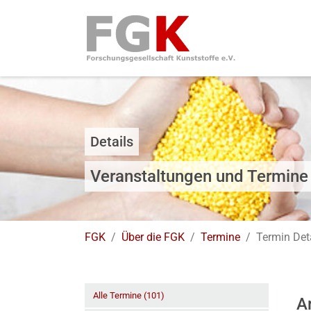
Skip to main navigation
Zum Hauptinhalt springen
Skip to page footer
Details
Veranstaltungen und Termine
Sie sind hier:
FGK
Über die FGK
Termine
Termin Det
Alle Termine (101)
A