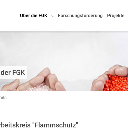
Über die FGK
Forschungsförderung
Projekte
Submenu for "Über die FGK"
 der FGK
ails
rbeitskreis "Flammschutz"