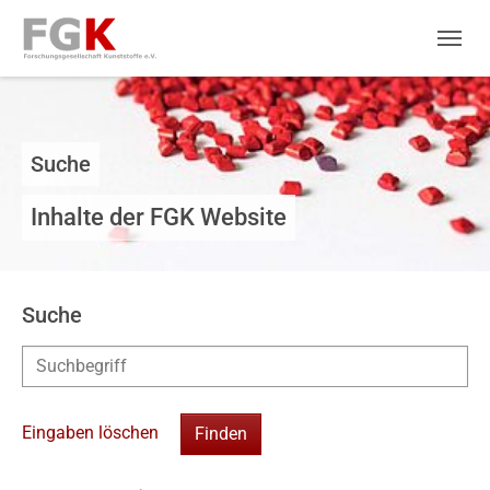
Skip to main navigation
Zum Hauptinhalt springen
Skip to page footer
Suche
Inhalte der FGK Website
Suche
Eingaben löschen