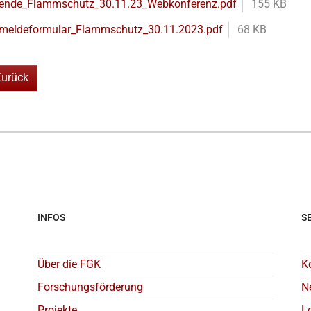
ende_Flammschutz_30.11.23_Webkonferenz.pdf
155 KB
meldeformular_Flammschutz_30.11.2023.pdf
68 KB
Zurück
INFOS
S
Über die FGK
K
Forschungsförderung
N
Projekte
L