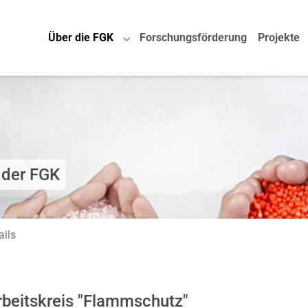
Über die FGK
Forschungsförderung
Projekte
Submenu for "Über die FGK"
 der FGK
ails
rbeitskreis "Flammschutz"