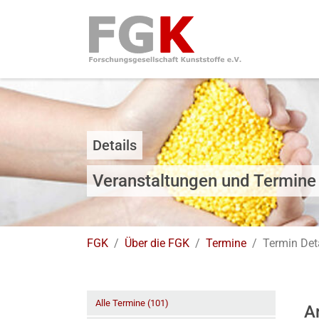
Skip to main navigation
Zum Hauptinhalt springen
Skip to page footer
Details
Veranstaltungen und Termine
Sie sind hier:
FGK
Über die FGK
Termine
Termin Det
Alle Termine (101)
A