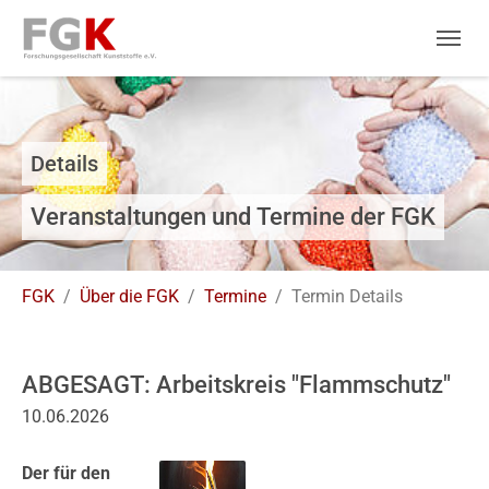
Skip to main navigation
Zum Hauptinhalt springen
Skip to page footer
Details
Veranstaltungen und Termine der FGK
Sie sind hier:
FGK
Über die FGK
Termine
Termin Details
ABGESAGT: Arbeitskreis "Flammschutz"
10.06.2026
Der für den