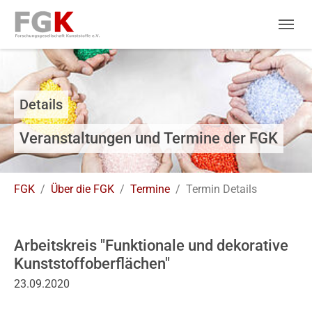
Skip to main navigation
Zum Hauptinhalt springen
Skip to page footer
Details
Veranstaltungen und Termine der FGK
Sie sind hier:
FGK
Über die FGK
Termine
Termin Details
Arbeitskreis "Funktionale und dekorative
Kunststoffoberflächen"
23.09.2020