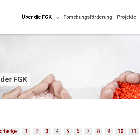
Über die FGK
Forschungsförderung
Projekte
Submenu for "Über die FGK"
 der FGK
orherige
1
2
3
4
5
6
7
8
9
10
11