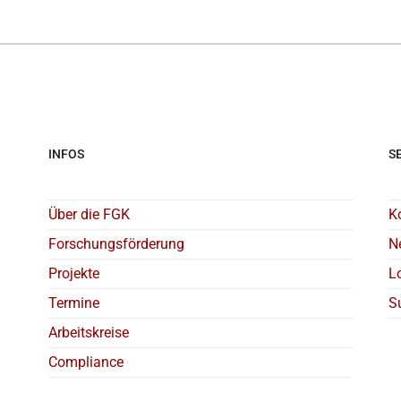
INFOS
S
Über die FGK
K
Forschungsförderung
N
Projekte
L
Termine
S
Arbeitskreise
Compliance