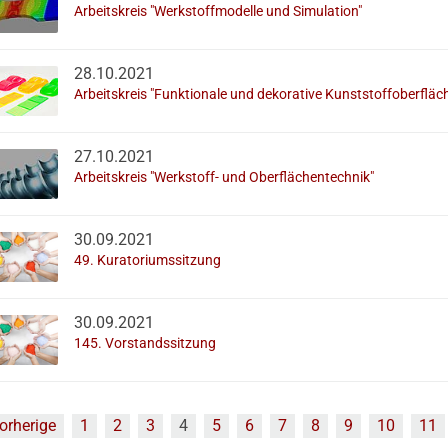
Arbeitskreis "Werkstoffmodelle und Simulation"
28.10.2021
Arbeitskreis "Funktionale und dekorative Kunststoffoberfläc
27.10.2021
Arbeitskreis "Werkstoff- und Oberflächentechnik"
30.09.2021
49. Kuratoriumssitzung
30.09.2021
145. Vorstandssitzung
orherige
1
2
3
4
5
6
7
8
9
10
11