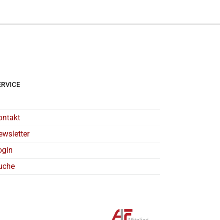
ERVICE
ontakt
ewsletter
ogin
uche