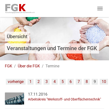
Skip to main navigation
Zum Hauptinhalt springen
Skip to page footer
Übersicht
Veranstaltungen und Termine der FGK
Sie sind hier:
FGK
Über die FGK
Termine
vorherige
1
2
3
4
5
6
7
8
9
10
17.11.2016
Arbeitskreis "Werkstoff- und Oberflächentechnik"